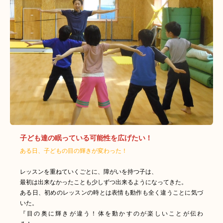
ジュン・ハート 白石
ジュン・ハート はこだ
ジュン・ハート ジョブ
て
ジュン・ハート ワーク
ス
子ども達の眠っている可能性を広げたい！
ある日、子どもの目の輝きが変わった！
レッスンを重ねていくごとに、障がいを持つ子は、
最初は出来なかったことも少しずつ出来るようになってきた。
ある日、初めのレッスンの時とは表情も動作も全く違うことに気づ
いた。
『目の奥に輝きが違う！体を動かすのが楽しいことが伝わ