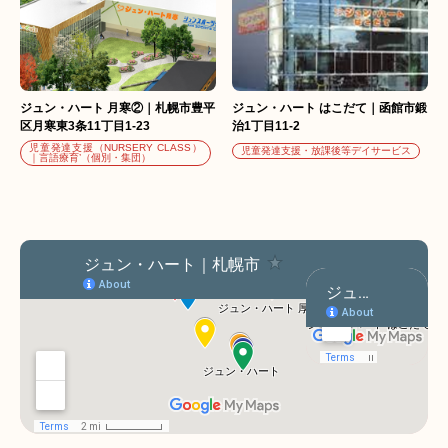
ジュン・ハート 月寒②｜札幌市豊平
ジュン・ハート はこだて｜函館市鍛
区月寒東3条11丁目1-23
治1丁目11-2
児童発達支援（NURSERY CLASS）
児童発達支援・放課後等デイサービス
｜言語療育’（個別・集団）